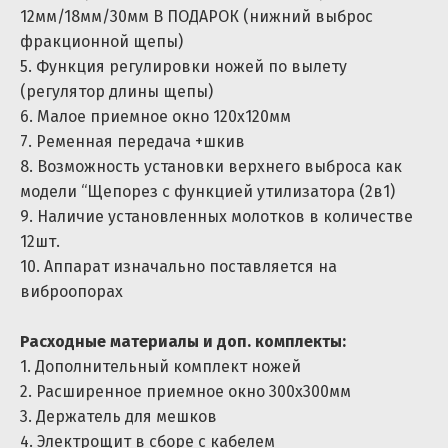
ДОСТАВКА
12мм/18мм/30мм В ПОДАРОК (нижний выброс
фракционной щепы)
ПО РОССИИ
5. Функция регулировки ножей по вылету
(регулятор длины щепы)
6. Малое приемное окно 120х120мм
ПРИ ЗАКАЗЕ 2Х
7. Ременная передача +шкив
ДОПОВ К СТАНКУ
8. Возможность установки верхнего выброса как
модели “Щепорез с функцией утилизатора (2в1)
9. Наличие установленных молотков в количестве
12шт.
10. Аппарат изначально поставляется на
виброопорах
Расходные материалы и доп. комплекты:
1. Дополнительный комплект ножей
2. Расширенное приемное окно 300х300мм
3. Держатель для мешков
4. Электрощит в сборе с кабелем