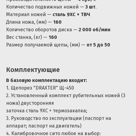
Количество подвижных ножей —
3 шт
.
Материал ножей —
сталь 9ХС + ТВЧ
Длина ножа, (мм) —
160
Количество оборотов диска —
2 000 об/мин
Вес станка, (кг) —
160
Размер получаемой щепы, (мм) —
от 5 до 50
Комплектующие
В базовую комплектацию входит:
1. Щепорез "DRAXTER" Щ-450
2. Установленный комплект рубительных ножей (3
ножа) двусторонняя
заточка сталь 9ХС + термозакалка;
3. Руководство по эксплуатации (паспорт на
БЕСПЛАТНАЯ
аппарат; паспорт на двигатель)
4. Калибровочное сито любое на выбор: